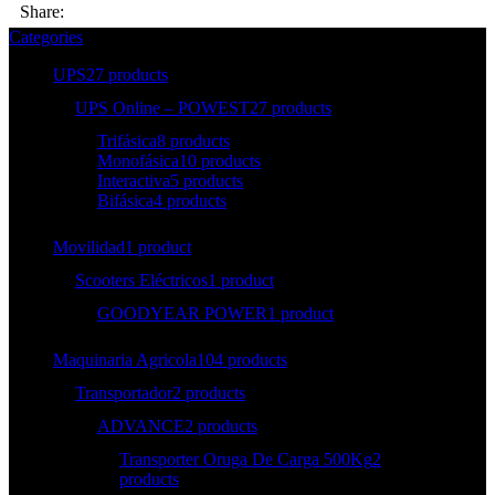
Share:
Categories
UPS
27 products
UPS Online – POWEST
27 products
Trifásica
8 products
Monofásica
10 products
Interactiva
5 products
Bifásica
4 products
Movilidad
1 product
Scooters Eléctricos
1 product
GOODYEAR POWER
1 product
Maquinaria Agricola
104 products
Transportador
2 products
ADVANCE
2 products
Transporter Oruga De Carga 500Kg
2
products