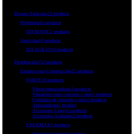
Drones Agrícolas
12 products
Profesional
2 products
DJI MAVIC
2 products
Agricolas
10 products
DJI AGRAS
10 products
Distribución
152 products
Equipos para Construcción
23 products
FORTE
18 products
Vibrocompactadoras
3 products
Vibradores para concreto o piso
5 products
Cortadora de concreto o piso
2 products
Apisonadores
1 product
Accesorios Guaya
5 products
Accesorios Acabados
2 products
ENERMAX
5 products
Vibrador Concreto
1 product