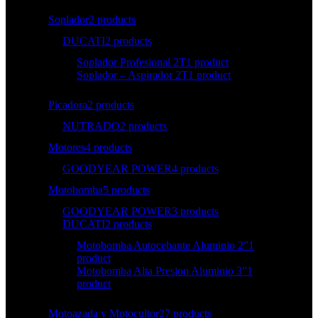
Soplador
2 products
DUCATI
2 products
Soplador Profesional 2T
1 product
Soplador – Aspirador 2T
1 product
Picadora
2 products
NUTRADO
2 products
Motores
4 products
GOODYEAR POWER
4 products
Motobomba
5 products
GOODYEAR POWER
3 products
DUCATI
2 products
Motobomba Autocebante Aluminio 2”
1
product
Motobomba Alta Presion Aluminio 3”
1
product
Motoazada y Motocultor
27 products