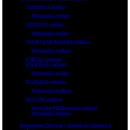
YORKING
1 product
Motoazada
1 product
GROWAY
1 product
Motoazada
1 product
GOODYEAR POWER
2 products
Motoazada
2 products
FORTE
12 products
ENERMAX
1 product
Motoazada
1 product
ECOMAX
4 products
Motoazada
4 products
DUCATI
6 products
Motocultor Multifuncional
1 product
Motoazada
5 products
Herramientas Eléctricas y Equipos de Limpieza
16