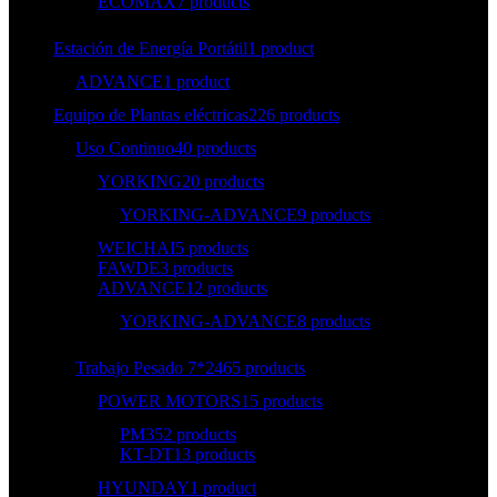
ECOMAX
7 products
Estación de Energía Portátil
1 product
ADVANCE
1 product
Equipo de Plantas eléctricas
226 products
Uso Continuo
40 products
YORKING
20 products
YORKING-ADVANCE
9 products
WEICHAI
5 products
FAWDE
3 products
ADVANCE
12 products
YORKING-ADVANCE
8 products
Trabajo Pesado 7*24
65 products
POWER MOTORS
15 products
PM35
2 products
KT-DT
13 products
HYUNDAY
1 product