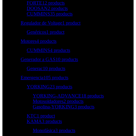
FORTE
12 products
DOOSAN
2 products
CUMMINS
35 products
Regulador de Voltage
1 product
Genéricos
1 product
Motores
4 products
CUMMINS
4 products
Generador a GAS
10 products
Generac
10 products
Emergencia
105 products
YORKING
23 products
YORKING-ADVANCE
18 products
Motosoldadores
2 products
Gasolina-YORKING
3 products
KTC
1 product
KAMA
3 products
Monofásica
3 products