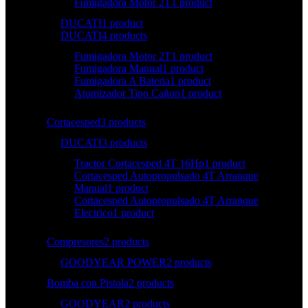
Fumigadora Motor 2T
1 product
DUCATI
1 product
DUCATI
4 products
Fumigadora Motor 2T
1 product
Fumigadora Manual
1 product
Fumigadora A Bateria
1 product
Atomizador Tipo Cañon
1 product
Cortacesped
3 products
DUCATI
3 products
Tractor Cortacesped 4T 16Hp
1 product
Cortacesped Autopropulsado 4T Arranque
Manual
1 product
Cortacesped Autopropulsado 4T Arranque
Electrico
1 product
Compresores
2 products
GOODYEAR POWER
2 products
Bomba con Pistola
2 products
GOODYEAR
2 products