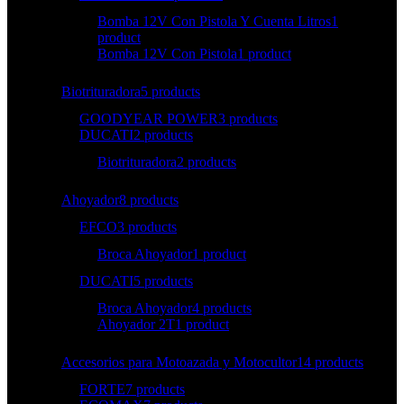
Bomba 12V Con Pistola Y Cuenta Litros
1
product
Bomba 12V Con Pistola
1 product
Biotrituradora
5 products
GOODYEAR POWER
3 products
DUCATI
2 products
Biotrituradora
2 products
Ahoyador
8 products
EFCO
3 products
Broca Ahoyador
1 product
DUCATI
5 products
Broca Ahoyador
4 products
Ahoyador 2T
1 product
Accesorios para Motoazada y Motocultor
14 products
FORTE
7 products