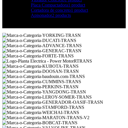
Placa Compactadora
1 product
Cortadora de concreto
1 product
Apisonador
2 products