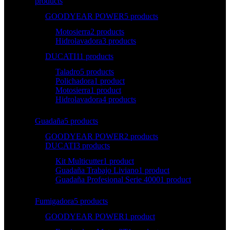
products
GOODYEAR POWER
5 products
Motosierra
2 products
Hidrolavadora
3 products
DUCATI
11 products
Taladro
5 products
Polichadora
1 product
Motosierra
1 product
Hidrolavadora
4 products
Guadaña
5 products
GOODYEAR POWER
2 products
DUCATI
3 products
Kit Multicutter
1 product
Guadaña Trabajo Liviano
1 product
Guadaña Profesional Serie 4000
1 product
Fumigadora
5 products
GOODYEAR POWER
1 product